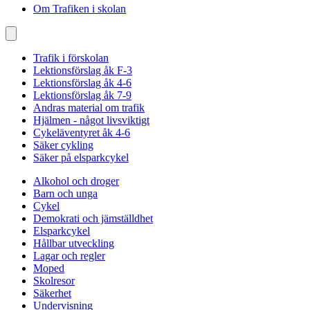
Om Trafiken i skolan
Trafik i förskolan
Lektionsförslag åk F-3
Lektionsförslag åk 4-6
Lektionsförslag åk 7-9
Andras material om trafik
Hjälmen - något livsviktigt
Cykeläventyret åk 4-6
Säker cykling
Säker på elsparkcykel
Alkohol och droger
Barn och unga
Cykel
Demokrati och jämställdhet
Elsparkcykel
Hållbar utveckling
Lagar och regler
Moped
Skolresor
Säkerhet
Undervisning