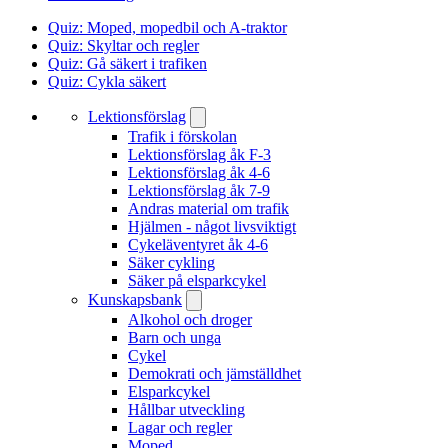
Quiz: Moped, mopedbil och A-traktor
Quiz: Skyltar och regler
Quiz: Gå säkert i trafiken
Quiz: Cykla säkert
Lektionsförslag
Trafik i förskolan
Lektionsförslag åk F-3
Lektionsförslag åk 4-6
Lektionsförslag åk 7-9
Andras material om trafik
Hjälmen - något livsviktigt
Cykeläventyret åk 4-6
Säker cykling
Säker på elsparkcykel
Kunskapsbank
Alkohol och droger
Barn och unga
Cykel
Demokrati och jämställdhet
Elsparkcykel
Hållbar utveckling
Lagar och regler
Moped