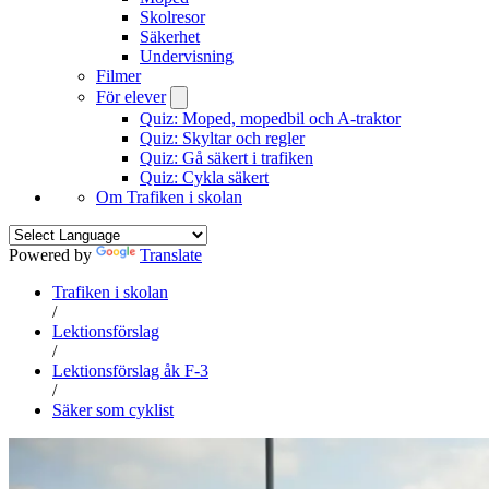
Skolresor
Säkerhet
Undervisning
Filmer
För elever
Quiz: Moped, mopedbil och A-traktor
Quiz: Skyltar och regler
Quiz: Gå säkert i trafiken
Quiz: Cykla säkert
Om Trafiken i skolan
Powered by
Translate
Trafiken i skolan
/
Lektionsförslag
/
Lektionsförslag åk F-3
/
Säker som cyklist