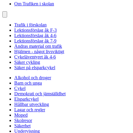
Om Trafiken i skolan
Trafik i förskolan
Lektionsförslag åk F-3
Lektionsförslag åk 4-6
Lektionsförslag åk 7-9
Andras material om trafik
Hjälmen - något livsviktigt
Cykeläventyret åk 4-6
Säker cykling
Säker på elsparkcykel
Alkohol och droger
Barn och unga
Cykel
Demokrati och jämställdhet
Elsparkcykel
Hållbar utveckling
Lagar och regler
Moped
Skolresor
Säkerhet
Undervisning