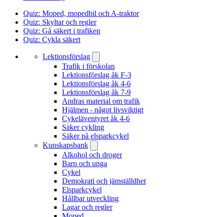
Quiz: Moped, mopedbil och A-traktor
Quiz: Skyltar och regler
Quiz: Gå säkert i trafiken
Quiz: Cykla säkert
Lektionsförslag
Trafik i förskolan
Lektionsförslag åk F-3
Lektionsförslag åk 4-6
Lektionsförslag åk 7-9
Andras material om trafik
Hjälmen - något livsviktigt
Cykeläventyret åk 4-6
Säker cykling
Säker på elsparkcykel
Kunskapsbank
Alkohol och droger
Barn och unga
Cykel
Demokrati och jämställdhet
Elsparkcykel
Hållbar utveckling
Lagar och regler
Moped