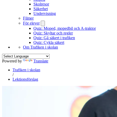
Skolresor
Säkerhet
Undervisning
Filmer
För elever
Quiz: Moped, mopedbil och A-traktor
Quiz: Skyltar och regler
Quiz: Gå säkert i trafiken
Quiz: Cykla säkert
Om Trafiken i skolan
Powered by
Translate
Trafiken i skolan
/
Lektionsförslag