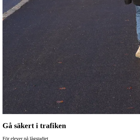
Gå säkert i trafiken
För elever på lågstadiet