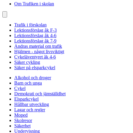
Om Trafiken i skolan
Trafik i förskolan
Lektionsförslag åk F-3
Lektionsförslag åk 4-6
Lektionsförslag åk 7-9
Andras material om trafik
Hjälmen - något livsviktigt
Cykeläventyret åk 4-6
Säker cykling
Säker på elsparkcykel
Alkohol och droger
Barn och unga
Cykel
Demokrati och jämställdhet
Elsparkcykel
Hållbar utveckling
Lagar och regler
Moped
Skolresor
Säkerhet
Undervisning