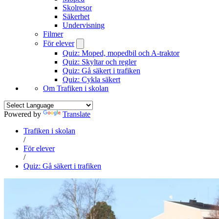
Skolresor
Säkerhet
Undervisning
Filmer
För elever
Quiz: Moped, mopedbil och A-traktor
Quiz: Skyltar och regler
Quiz: Gå säkert i trafiken
Quiz: Cykla säkert
Om Trafiken i skolan
Powered by
Translate
Trafiken i skolan
/
För elever
/
Quiz: Gå säkert i trafiken