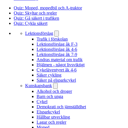
Quiz: Moped, mopedbil och A-traktor
Quiz: Skyltar och regler
Quiz: Gå säkert i trafiken
Quiz: Cykla säkert
Lektionsförslag
Trafik i förskolan
Lektionsförslag åk F-3
Lektionsförslag åk 4-6
Lektionsförslag åk 7-9
Andras material om trafik
Hjälmen - något livsviktigt
Cykeläventyret åk 4-6
Säker cykling
Säker på elsparkcykel
Kunskapsbank
Alkohol och droger
Barn och unga
Cykel
Demokrati och jämställdhet
Elsparkcykel
Hållbar utveckling
Lagar och regler
Moped