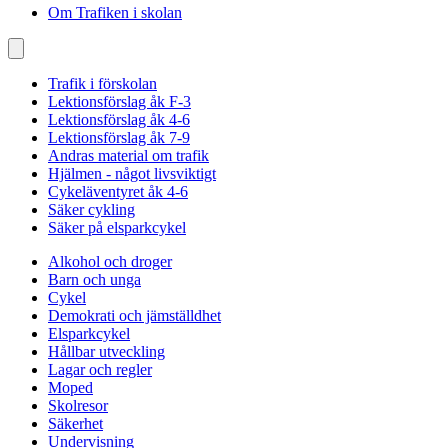
Om Trafiken i skolan
Trafik i förskolan
Lektionsförslag åk F-3
Lektionsförslag åk 4-6
Lektionsförslag åk 7-9
Andras material om trafik
Hjälmen - något livsviktigt
Cykeläventyret åk 4-6
Säker cykling
Säker på elsparkcykel
Alkohol och droger
Barn och unga
Cykel
Demokrati och jämställdhet
Elsparkcykel
Hållbar utveckling
Lagar och regler
Moped
Skolresor
Säkerhet
Undervisning