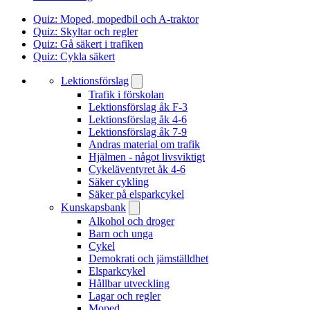
Quiz: Moped, mopedbil och A-traktor
Quiz: Skyltar och regler
Quiz: Gå säkert i trafiken
Quiz: Cykla säkert
Lektionsförslag
Trafik i förskolan
Lektionsförslag åk F-3
Lektionsförslag åk 4-6
Lektionsförslag åk 7-9
Andras material om trafik
Hjälmen - något livsviktigt
Cykeläventyret åk 4-6
Säker cykling
Säker på elsparkcykel
Kunskapsbank
Alkohol och droger
Barn och unga
Cykel
Demokrati och jämställdhet
Elsparkcykel
Hållbar utveckling
Lagar och regler
Moped