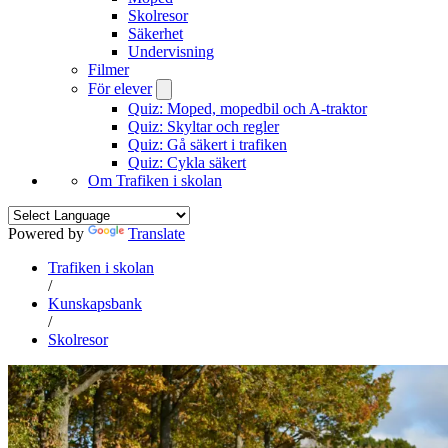
Skolresor
Säkerhet
Undervisning
Filmer
För elever
Quiz: Moped, mopedbil och A-traktor
Quiz: Skyltar och regler
Quiz: Gå säkert i trafiken
Quiz: Cykla säkert
Om Trafiken i skolan
Powered by
Translate
Trafiken i skolan
/
Kunskapsbank
/
Skolresor