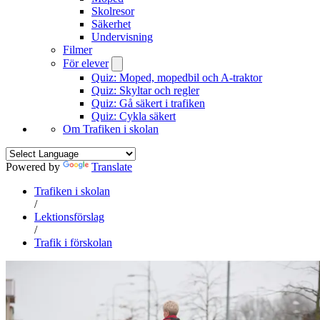
Skolresor
Säkerhet
Undervisning
Filmer
För elever
Quiz: Moped, mopedbil och A-traktor
Quiz: Skyltar och regler
Quiz: Gå säkert i trafiken
Quiz: Cykla säkert
Om Trafiken i skolan
Powered by
Translate
Trafiken i skolan
/
Lektionsförslag
/
Trafik i förskolan