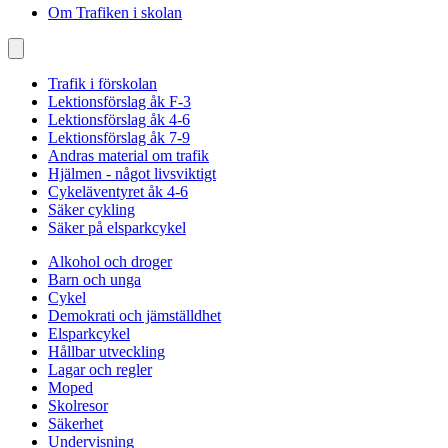
Om Trafiken i skolan
Trafik i förskolan
Lektionsförslag åk F-3
Lektionsförslag åk 4-6
Lektionsförslag åk 7-9
Andras material om trafik
Hjälmen - något livsviktigt
Cykeläventyret åk 4-6
Säker cykling
Säker på elsparkcykel
Alkohol och droger
Barn och unga
Cykel
Demokrati och jämställdhet
Elsparkcykel
Hållbar utveckling
Lagar och regler
Moped
Skolresor
Säkerhet
Undervisning