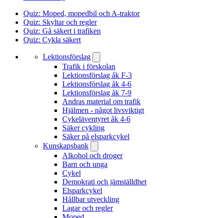
Quiz: Moped, mopedbil och A-traktor
Quiz: Skyltar och regler
Quiz: Gå säkert i trafiken
Quiz: Cykla säkert
Lektionsförslag
Trafik i förskolan
Lektionsförslag åk F-3
Lektionsförslag åk 4-6
Lektionsförslag åk 7-9
Andras material om trafik
Hjälmen - något livsviktigt
Cykeläventyret åk 4-6
Säker cykling
Säker på elsparkcykel
Kunskapsbank
Alkohol och droger
Barn och unga
Cykel
Demokrati och jämställdhet
Elsparkcykel
Hållbar utveckling
Lagar och regler
Moped