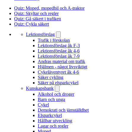
Quiz: Moped, mopedbil och A-traktor
Quiz: Skyltar och regler
Quiz: Gå säkert i trafiken
Quiz: Cykla säkert
Lektionsförslag
Trafik i förskolan
Lektionsförslag åk F-3
Lektionsförslag åk 4-6
Lektionsförslag åk 7-9
Andras material om trafik
Hjälmen - något livsviktigt
Cykeläventyret åk 4-6
Säker cykling
Säker på elsparkcykel
Kunskapsbank
Alkohol och droger
Barn och unga
Cykel
Demokrati och jämställdhet
Elsparkcykel
Hållbar utveckling
Lagar och regler
Moped