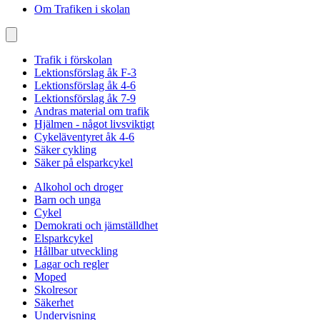
Om Trafiken i skolan
Trafik i förskolan
Lektionsförslag åk F-3
Lektionsförslag åk 4-6
Lektionsförslag åk 7-9
Andras material om trafik
Hjälmen - något livsviktigt
Cykeläventyret åk 4-6
Säker cykling
Säker på elsparkcykel
Alkohol och droger
Barn och unga
Cykel
Demokrati och jämställdhet
Elsparkcykel
Hållbar utveckling
Lagar och regler
Moped
Skolresor
Säkerhet
Undervisning