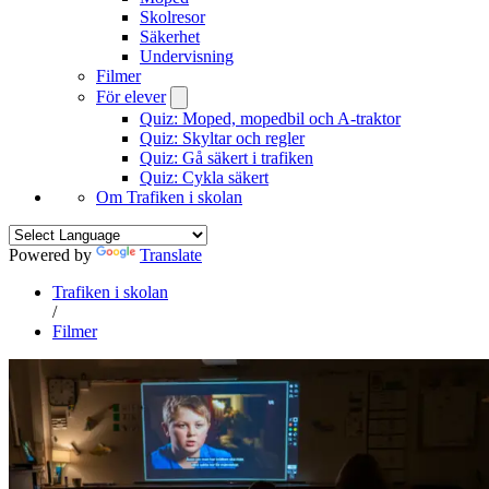
Skolresor
Säkerhet
Undervisning
Filmer
För elever
Quiz: Moped, mopedbil och A-traktor
Quiz: Skyltar och regler
Quiz: Gå säkert i trafiken
Quiz: Cykla säkert
Om Trafiken i skolan
Powered by
Translate
Trafiken i skolan
/
Filmer