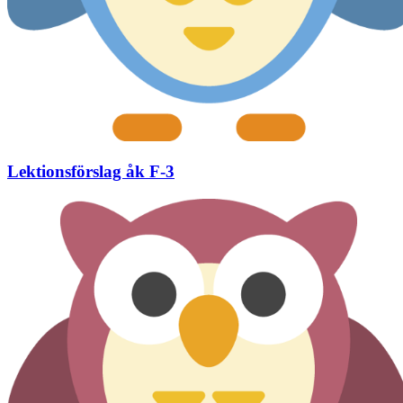
Lektionsförslag åk F-3