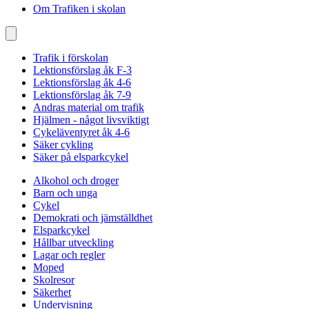
Om Trafiken i skolan
Trafik i förskolan
Lektionsförslag åk F-3
Lektionsförslag åk 4-6
Lektionsförslag åk 7-9
Andras material om trafik
Hjälmen - något livsviktigt
Cykeläventyret åk 4-6
Säker cykling
Säker på elsparkcykel
Alkohol och droger
Barn och unga
Cykel
Demokrati och jämställdhet
Elsparkcykel
Hållbar utveckling
Lagar och regler
Moped
Skolresor
Säkerhet
Undervisning