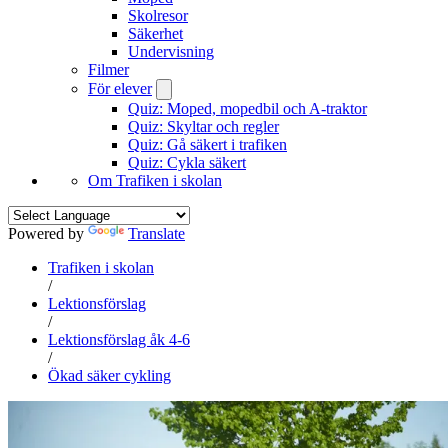
Skolresor
Säkerhet
Undervisning
Filmer
För elever
Quiz: Moped, mopedbil och A-traktor
Quiz: Skyltar och regler
Quiz: Gå säkert i trafiken
Quiz: Cykla säkert
Om Trafiken i skolan
Powered by
Translate
Trafiken i skolan
/
Lektionsförslag
/
Lektionsförslag åk 4-6
/
Ökad säker cykling