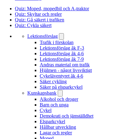
Quiz: Moped, mopedbil och A-traktor
Quiz: Skyltar och regler
Quiz: Gå säkert i trafiken
Quiz: Cykla säkert
Lektionsförslag
Trafik i förskolan
Lektionsförslag åk F-3
Lektionsförslag åk 4-6
Lektionsförslag åk 7-9
Andras material om trafik
Hjälmen - något livsviktigt
Cykeläventyret åk 4-6
Säker cykling
Säker på elsparkcykel
Kunskapsbank
Alkohol och droger
Barn och unga
Cykel
Demokrati och jämställdhet
Elsparkcykel
Hållbar utveckling
Lagar och regler
Moped