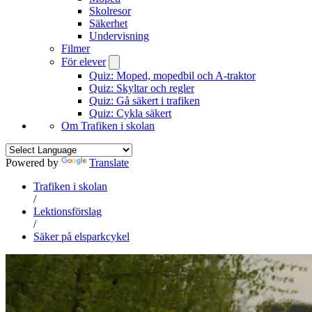
Skolresor
Säkerhet
Undervisning
Filmer
För elever
Quiz: Moped, mopedbil och A-traktor
Quiz: Skyltar och regler
Quiz: Gå säkert i trafiken
Quiz: Cykla säkert
Om Trafiken i skolan
Powered by
Translate
Trafiken i skolan
/
Lektionsförslag
/
Säker på elsparkcykel