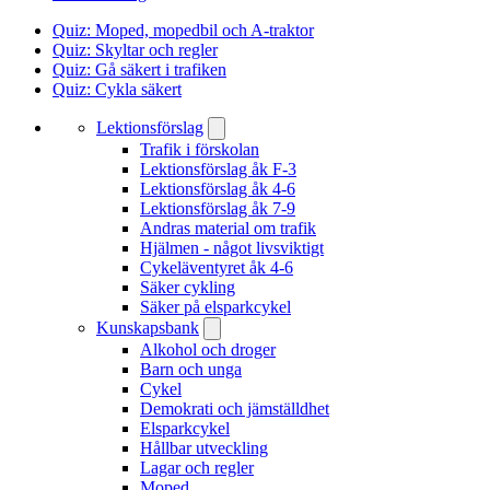
Quiz: Moped, mopedbil och A-traktor
Quiz: Skyltar och regler
Quiz: Gå säkert i trafiken
Quiz: Cykla säkert
Lektionsförslag
Trafik i förskolan
Lektionsförslag åk F-3
Lektionsförslag åk 4-6
Lektionsförslag åk 7-9
Andras material om trafik
Hjälmen - något livsviktigt
Cykeläventyret åk 4-6
Säker cykling
Säker på elsparkcykel
Kunskapsbank
Alkohol och droger
Barn och unga
Cykel
Demokrati och jämställdhet
Elsparkcykel
Hållbar utveckling
Lagar och regler
Moped