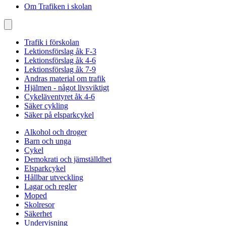
Om Trafiken i skolan
Trafik i förskolan
Lektionsförslag åk F-3
Lektionsförslag åk 4-6
Lektionsförslag åk 7-9
Andras material om trafik
Hjälmen - något livsviktigt
Cykeläventyret åk 4-6
Säker cykling
Säker på elsparkcykel
Alkohol och droger
Barn och unga
Cykel
Demokrati och jämställdhet
Elsparkcykel
Hållbar utveckling
Lagar och regler
Moped
Skolresor
Säkerhet
Undervisning