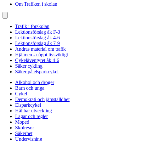
Om Trafiken i skolan
Trafik i förskolan
Lektionsförslag åk F-3
Lektionsförslag åk 4-6
Lektionsförslag åk 7-9
Andras material om trafik
Hjälmen - något livsviktigt
Cykeläventyret åk 4-6
Säker cykling
Säker på elsparkcykel
Alkohol och droger
Barn och unga
Cykel
Demokrati och jämställdhet
Elsparkcykel
Hållbar utveckling
Lagar och regler
Moped
Skolresor
Säkerhet
Undervisning