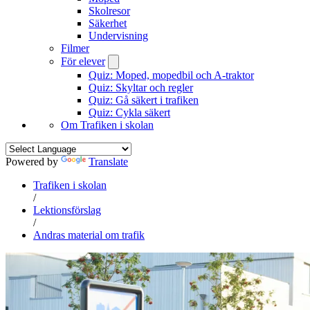
Skolresor
Säkerhet
Undervisning
Filmer
För elever
Quiz: Moped, mopedbil och A-traktor
Quiz: Skyltar och regler
Quiz: Gå säkert i trafiken
Quiz: Cykla säkert
Om Trafiken i skolan
Powered by
Translate
Trafiken i skolan
/
Lektionsförslag
/
Andras material om trafik