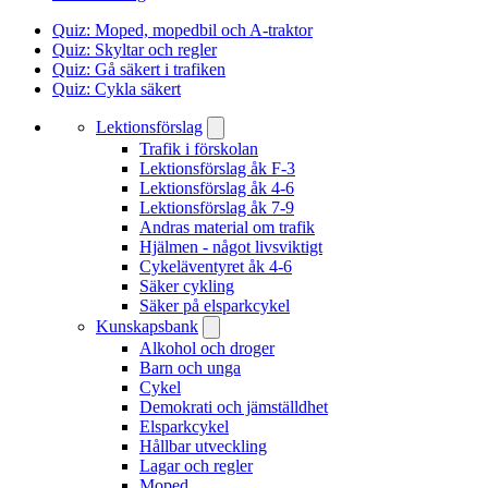
Quiz: Moped, mopedbil och A-traktor
Quiz: Skyltar och regler
Quiz: Gå säkert i trafiken
Quiz: Cykla säkert
Lektionsförslag
Trafik i förskolan
Lektionsförslag åk F-3
Lektionsförslag åk 4-6
Lektionsförslag åk 7-9
Andras material om trafik
Hjälmen - något livsviktigt
Cykeläventyret åk 4-6
Säker cykling
Säker på elsparkcykel
Kunskapsbank
Alkohol och droger
Barn och unga
Cykel
Demokrati och jämställdhet
Elsparkcykel
Hållbar utveckling
Lagar och regler
Moped