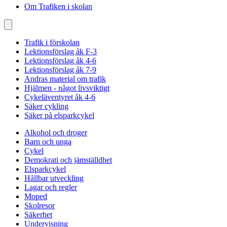
Om Trafiken i skolan
Trafik i förskolan
Lektionsförslag åk F-3
Lektionsförslag åk 4-6
Lektionsförslag åk 7-9
Andras material om trafik
Hjälmen - något livsviktigt
Cykeläventyret åk 4-6
Säker cykling
Säker på elsparkcykel
Alkohol och droger
Barn och unga
Cykel
Demokrati och jämställdhet
Elsparkcykel
Hållbar utveckling
Lagar och regler
Moped
Skolresor
Säkerhet
Undervisning