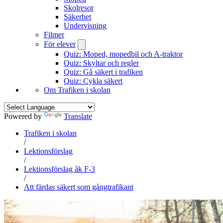
Skolresor
Säkerhet
Undervisning
Filmer
För elever
Quiz: Moped, mopedbil och A-traktor
Quiz: Skyltar och regler
Quiz: Gå säkert i trafiken
Quiz: Cykla säkert
Om Trafiken i skolan
Powered by
Translate
Trafiken i skolan
/
Lektionsförslag
/
Lektionsförslag åk F-3
/
Att färdas säkert som gångtrafikant