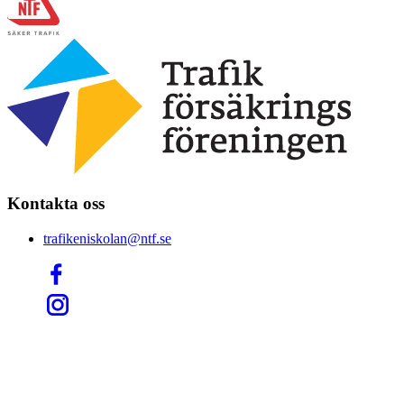
Kontakta oss
trafikeniskolan@ntf.se