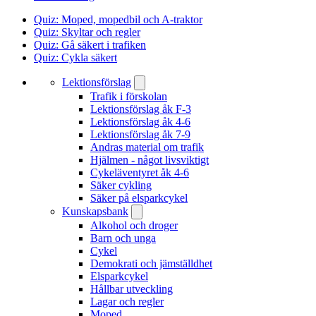
Quiz: Moped, mopedbil och A-traktor
Quiz: Skyltar och regler
Quiz: Gå säkert i trafiken
Quiz: Cykla säkert
Lektionsförslag
Trafik i förskolan
Lektionsförslag åk F-3
Lektionsförslag åk 4-6
Lektionsförslag åk 7-9
Andras material om trafik
Hjälmen - något livsviktigt
Cykeläventyret åk 4-6
Säker cykling
Säker på elsparkcykel
Kunskapsbank
Alkohol och droger
Barn och unga
Cykel
Demokrati och jämställdhet
Elsparkcykel
Hållbar utveckling
Lagar och regler
Moped