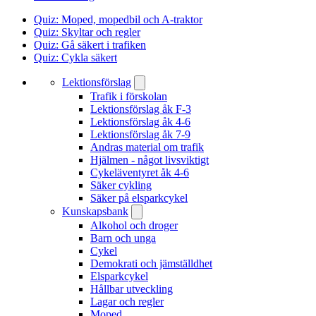
Quiz: Moped, mopedbil och A-traktor
Quiz: Skyltar och regler
Quiz: Gå säkert i trafiken
Quiz: Cykla säkert
Lektionsförslag
Trafik i förskolan
Lektionsförslag åk F-3
Lektionsförslag åk 4-6
Lektionsförslag åk 7-9
Andras material om trafik
Hjälmen - något livsviktigt
Cykeläventyret åk 4-6
Säker cykling
Säker på elsparkcykel
Kunskapsbank
Alkohol och droger
Barn och unga
Cykel
Demokrati och jämställdhet
Elsparkcykel
Hållbar utveckling
Lagar och regler
Moped