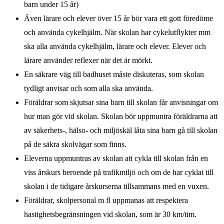
barn under 15 år)
Även lärare och elever över 15 år bör vara ett gott föredöme
och använda cykelhjälm. När skolan har cykelutflykter mm
ska alla använda cykelhjälm, lärare och elever. Elever och
lärare använder reflexer när det är mörkt.
En säkrare väg till badhuset måste diskuteras, som skolan
tydligt anvisar och som alla ska använda.
Föräldrar som skjutsar sina barn till skolan får anvisningar om
hur man gör vid skolan. Skolan bör uppmuntra föräldrarna att
av säkerhets-, hälso- och miljöskäl låta sina barn gå till skolan
på de säkra skolvägar som finns.
Eleverna uppmuntras av skolan att cykla till skolan från en
viss årskurs beroende på trafikmiljö och om de har cyklat till
skolan i de tidigare årskurserna tillsammans med en vuxen.
Föräldrar, skolpersonal m fl uppmanas att respektera
hastighetsbegränsningen vid skolan, som är 30 km/tim.