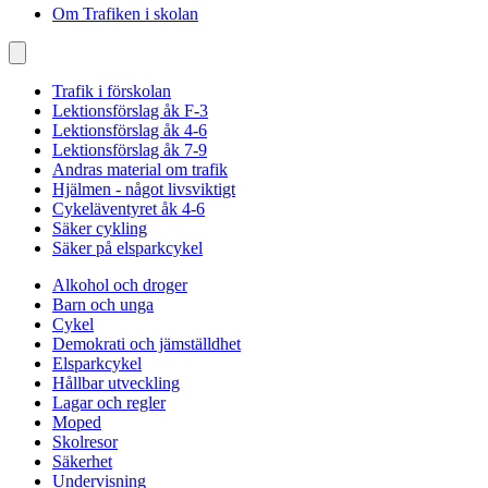
Om Trafiken i skolan
Trafik i förskolan
Lektionsförslag åk F-3
Lektionsförslag åk 4-6
Lektionsförslag åk 7-9
Andras material om trafik
Hjälmen - något livsviktigt
Cykeläventyret åk 4-6
Säker cykling
Säker på elsparkcykel
Alkohol och droger
Barn och unga
Cykel
Demokrati och jämställdhet
Elsparkcykel
Hållbar utveckling
Lagar och regler
Moped
Skolresor
Säkerhet
Undervisning