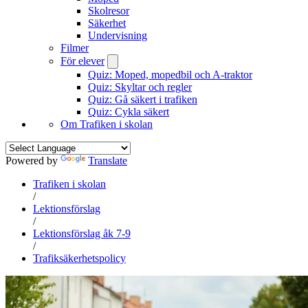
Skolresor
Säkerhet
Undervisning
Filmer
För elever
Quiz: Moped, mopedbil och A-traktor
Quiz: Skyltar och regler
Quiz: Gå säkert i trafiken
Quiz: Cykla säkert
Om Trafiken i skolan
Powered by
Translate
Trafiken i skolan
/
Lektionsförslag
/
Lektionsförslag åk 7-9
/
Trafiksäkerhetspolicy