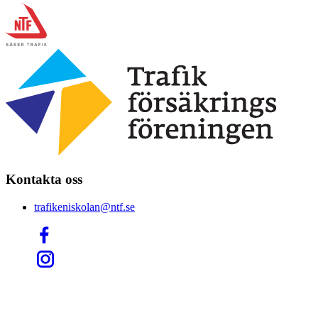
Kontakta oss
trafikeniskolan@ntf.se