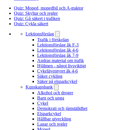
Quiz: Moped, mopedbil och A-traktor
Quiz: Skyltar och regler
Quiz: Gå säkert i trafiken
Quiz: Cykla säkert
Lektionsförslag
Trafik i förskolan
Lektionsförslag åk F-3
Lektionsförslag åk 4-6
Lektionsförslag åk 7-9
Andras material om trafik
Hjälmen - något livsviktigt
Cykeläventyret åk 4-6
Säker cykling
Säker på elsparkcykel
Kunskapsbank
Alkohol och droger
Barn och unga
Cykel
Demokrati och jämställdhet
Elsparkcykel
Hållbar utveckling
Lagar och regler
Moped