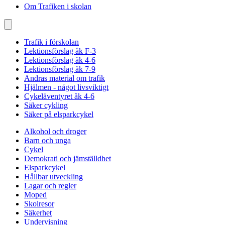
Om Trafiken i skolan
Trafik i förskolan
Lektionsförslag åk F-3
Lektionsförslag åk 4-6
Lektionsförslag åk 7-9
Andras material om trafik
Hjälmen - något livsviktigt
Cykeläventyret åk 4-6
Säker cykling
Säker på elsparkcykel
Alkohol och droger
Barn och unga
Cykel
Demokrati och jämställdhet
Elsparkcykel
Hållbar utveckling
Lagar och regler
Moped
Skolresor
Säkerhet
Undervisning