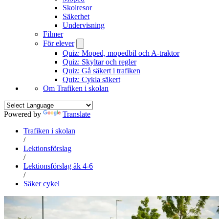
Skolresor
Säkerhet
Undervisning
Filmer
För elever
Quiz: Moped, mopedbil och A-traktor
Quiz: Skyltar och regler
Quiz: Gå säkert i trafiken
Quiz: Cykla säkert
Om Trafiken i skolan
Powered by
Translate
Trafiken i skolan
/
Lektionsförslag
/
Lektionsförslag åk 4-6
/
Säker cykel