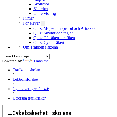
Skolresor
Säkerhet
Undervisning
Filmer
För elever
Quiz: Moped, mopedbil och A-traktor
Quiz: Skyltar och regler
Quiz: Gå säkert i trafiken
Quiz: Cykla säkert
Om Trafiken i skolan
Powered by
Translate
Trafiken i skolan
/
Lektionsförslag
/
Cykeläventyret åk 4-6
/
Utforska trafikrisker