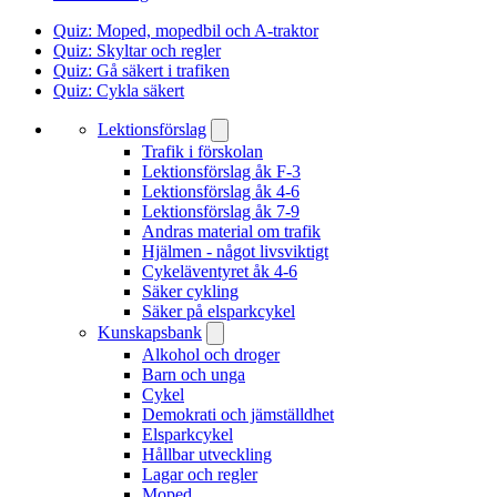
Quiz: Moped, mopedbil och A-traktor
Quiz: Skyltar och regler
Quiz: Gå säkert i trafiken
Quiz: Cykla säkert
Lektionsförslag
Trafik i förskolan
Lektionsförslag åk F-3
Lektionsförslag åk 4-6
Lektionsförslag åk 7-9
Andras material om trafik
Hjälmen - något livsviktigt
Cykeläventyret åk 4-6
Säker cykling
Säker på elsparkcykel
Kunskapsbank
Alkohol och droger
Barn och unga
Cykel
Demokrati och jämställdhet
Elsparkcykel
Hållbar utveckling
Lagar och regler
Moped