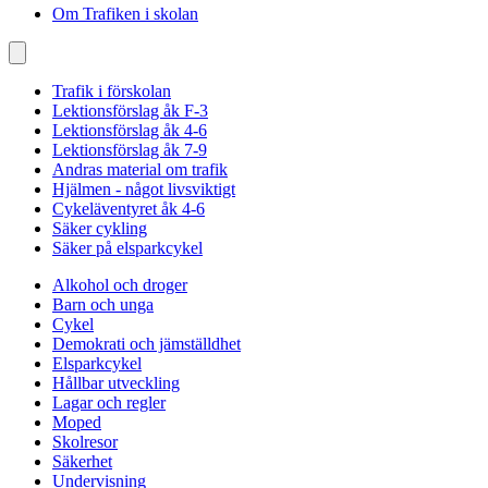
Om Trafiken i skolan
Trafik i förskolan
Lektionsförslag åk F-3
Lektionsförslag åk 4-6
Lektionsförslag åk 7-9
Andras material om trafik
Hjälmen - något livsviktigt
Cykeläventyret åk 4-6
Säker cykling
Säker på elsparkcykel
Alkohol och droger
Barn och unga
Cykel
Demokrati och jämställdhet
Elsparkcykel
Hållbar utveckling
Lagar och regler
Moped
Skolresor
Säkerhet
Undervisning